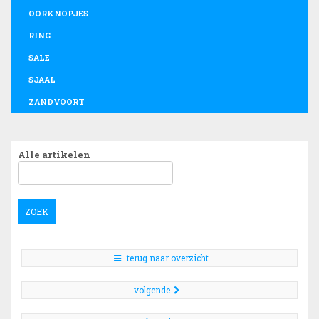
OORKNOPJES
RING
SALE
SJAAL
ZANDVOORT
Alle artikelen
ZOEK
terug naar overzicht
volgende