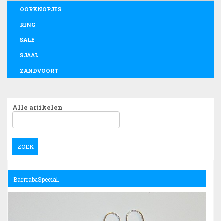
OORKNOPJES
RING
SALE
SJAAL
ZANDVOORT
Alle artikelen
ZOEK
BarrrabaSpecial.