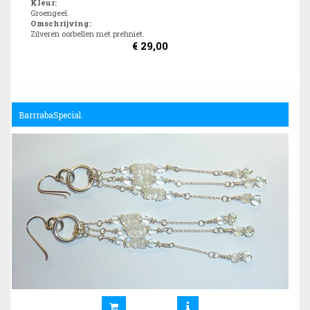
Kleur
:
Groengeel.
Omschrijving
:
Zilveren oorbellen met prehniet.
€
29,00
BarrrabaSpecial.