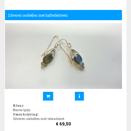
Zilveren oorbellen met halfedelsteen
Kleur
:
Blauw/grijs.
Omschrijving
:
Zilveren oorbellen met labradoriet.
€
69,50