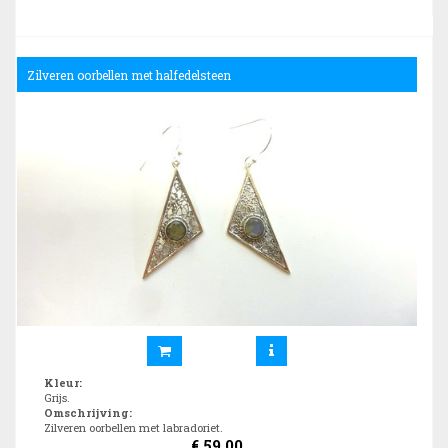
Zilveren oorbellen met halfedelsteen
Kleur
:
Grijs.
Omschrijving
:
Zilveren oorbellen met labradoriet.
€
59,00