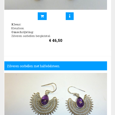
Kleur
:
Kleurloos.
Omschrijving
:
Zilveren oorbellen bergkristal.
€
46,50
Zilveren oorbellen met halfedelsteen.