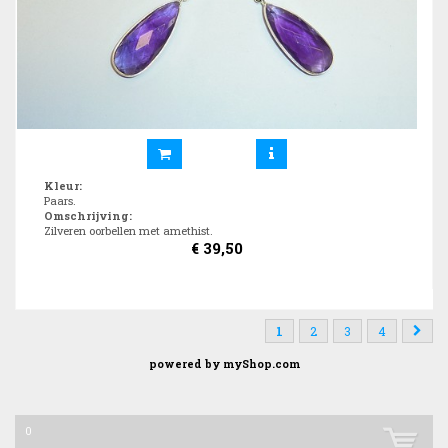
Kleur
:
Paars.
Omschrijving
:
Zilveren oorbellen met amethist.
€
39,50
1
2
3
4
powered by
myShop.com
0