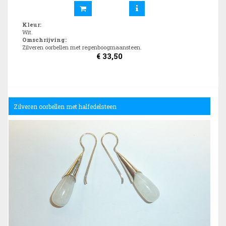
Kleur
:
Wit.
Omschrijving
:
Zilveren oorbellen met regenboogmaansteen.
€
33,50
Zilveren oorbellen met halfedelsteen