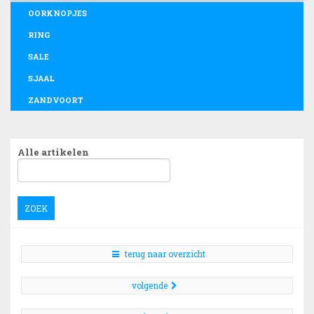
OORKNOPJES
RING
SALE
SJAAL
ZANDVOORT
Alle artikelen
ZOEK
terug naar overzicht
volgende