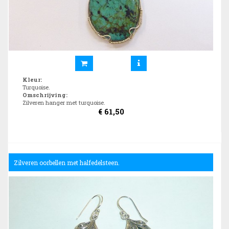
Kleur
:
Turquoise.
Omschrijving
:
Zilveren hanger met turquoise.
€
61,50
Zilveren oorbellen met halfedelsteen.