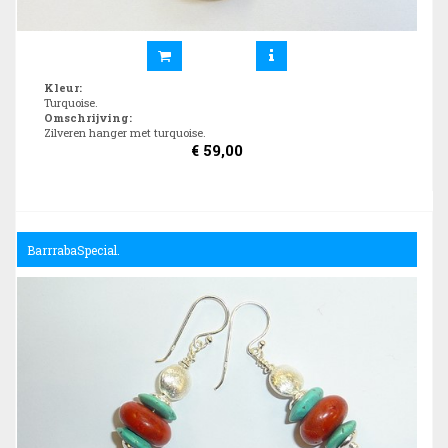
Kleur
:
Turquoise.
Omschrijving
:
Zilveren hanger met turquoise.
€
59,00
BarrrabaSpecial.