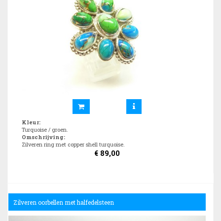
Kleur
:
Turquoise / groen.
Omschrijving
:
Zilveren ring met copper shell turquoise.
€
89,00
Zilveren oorbellen met halfedelsteen