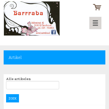
Toggle
navigati
Artikel
Alle artikelen
ZOEK