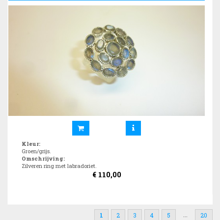
Kleur
:
Groen/grijs.
Omschrijving
:
Zilveren ring met labradoriet.
€
110,00
...
1
2
3
4
5
20