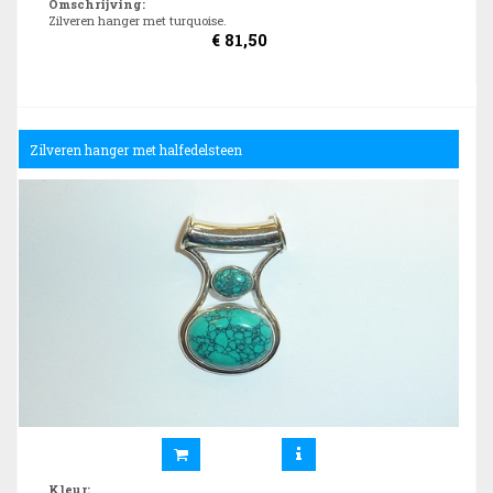
Omschrijving
:
Zilveren hanger met turquoise.
€
81,50
Zilveren hanger met halfedelsteen
Kleur
: