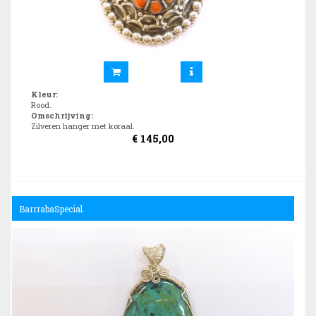
Kleur
:
Rood.
Omschrijving
:
Zilveren hanger met koraal.
€
145,00
BarrrabaSpecial.