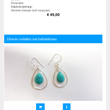
Turquoise.
Omschrijving
:
Zilveren hanger met turquoise.
€
49,00
Zilveren oorbellen met halfedelsteen