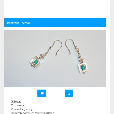
BarrrabaSpecial.
Kleur
:
Turquoise.
Omschrijving
:
Zilveren oorbellen met turquoise.