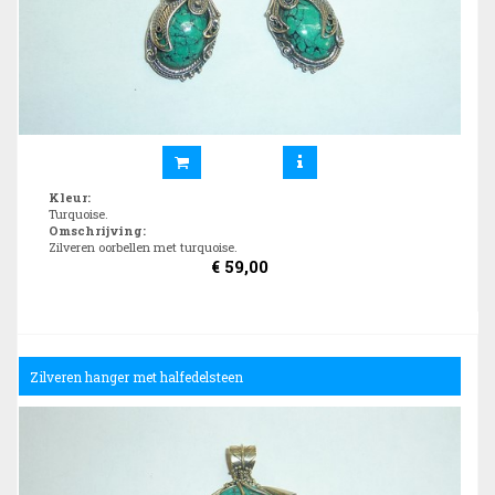
Kleur
:
Turquoise.
Omschrijving
:
Zilveren oorbellen met turquoise.
€
59,00
Zilveren hanger met halfedelsteen