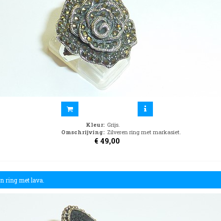
Kleur
:
Grijs.
Omschrijving
:
Zilveren ring met markasiet.
€
49,00
en ring met lava.