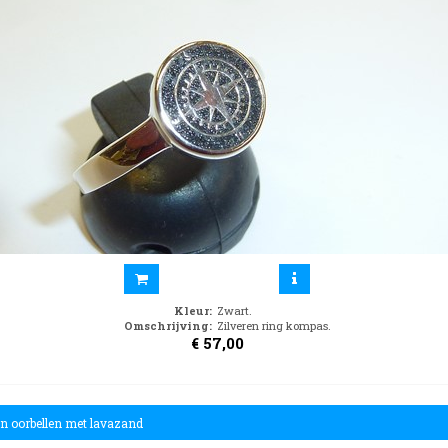
Kleur
:
Zwart.
Omschrijving
:
Zilveren ring kompas.
€
57,00
en oorbellen met lavazand