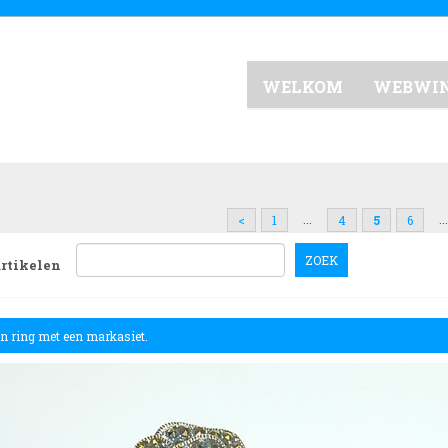
WELKOM
WEBWI
...
...
<
1
4
5
6
ZOEK
artikelen
en ring met een markasiet.