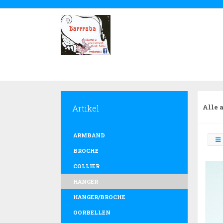
Artikel
Alle 
ARMBAND
BROCHE
COLLIER
HANGER
HANGER/BROCHE
OORBELLEN