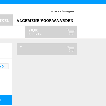
winkelwagen
NKEL
ALGEMENE VOORWAARDEN
€ 0,00
0
producten
0
e
l