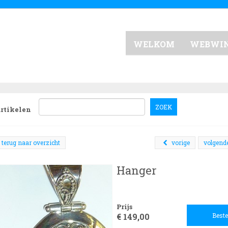
WELKOM
WEBWI
ZOEK
artikelen
terug naar overzicht
vorige
volgend
Hanger
Prijs
€ 149,00
Beste