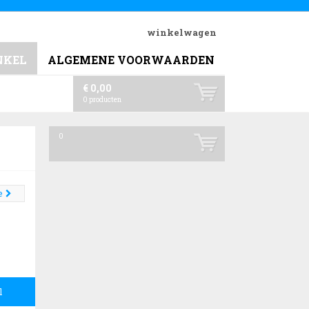
winkelwagen
NKEL
ALGEMENE VOORWAARDEN
€ 0,00
0
producten
0
e
l