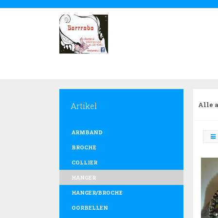
Artikel
Alle 
ARMBAND
BROCHE
COLLIER
HANGER
HANGER/BROCHE
OORBELLEN