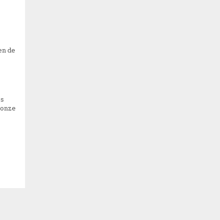
en de
os
 onze