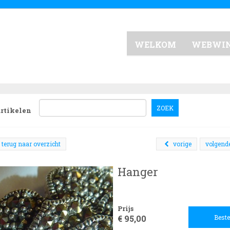
WELKOM
WEBWI
ZOEK
artikelen
terug naar overzicht
vorige
volgend
Hanger
Prijs
€ 95,00
Beste