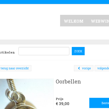
WELKOM
WEBWI
ZOEK
artikelen
terug naar overzicht
vorige
volgend
Oorbellen
Prijs
€ 39,00
Beste