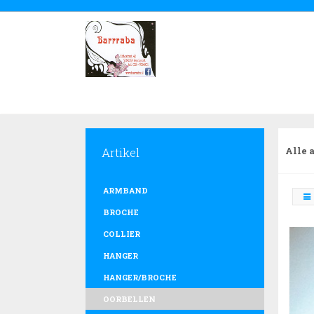
Artikel
Alle 
ARMBAND
BROCHE
COLLIER
HANGER
HANGER/BROCHE
OORBELLEN