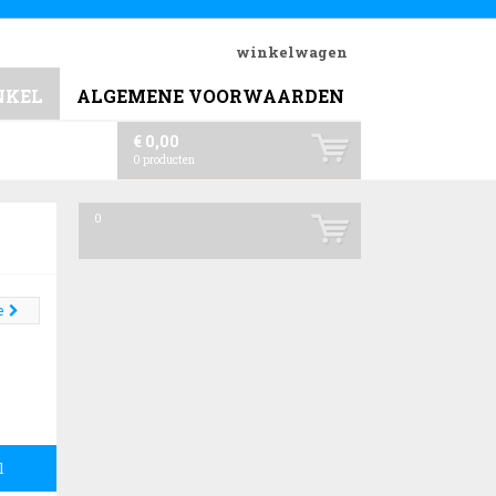
winkelwagen
NKEL
ALGEMENE VOORWAARDEN
€ 0,00
0
producten
0
e
l