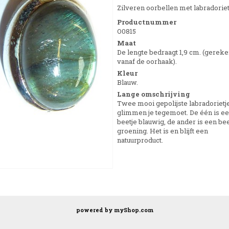
Zilveren oorbellen met labradoriet
Productnummer
O0815
Maat
De lengte bedraagt 1,9 cm. (gerek
vanaf de oorhaak).
Kleur
Blauw.
Lange omschrijving
Twee mooi gepolijste labradorietj
glimmen je tegemoet. De één is e
beetje blauwig, de ander is een bee
groening. Het is en blijft een
natuurproduct.
powered by
myShop.com