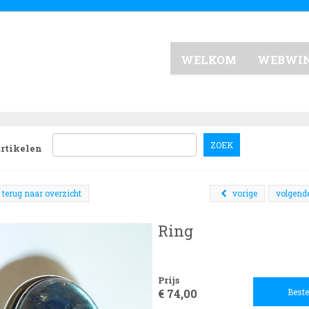
WELKOM
WEBWI
ZOEK
artikelen
terug naar overzicht
vorige
volgend
Ring
Prijs
€ 74,00
Beste