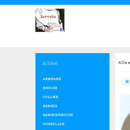
Artikel
Alle 
ARMBAND
BROCHE
COLLIER
HANGER
HANGER/BROCHE
OORBELLEN