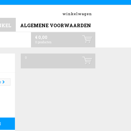
winkelwagen
NKEL
ALGEMENE VOORWAARDEN
€ 0,00
0
producten
0
e
l