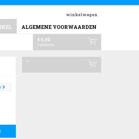
winkelwagen
NKEL
ALGEMENE VOORWAARDEN
€ 0,00
0
producten
0
e
l