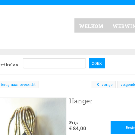
WELKOM
WEBWI
ZOEK
artikelen
terug naar overzicht
vorige
volgend
Hanger
Prijs
€ 84,00
Beste