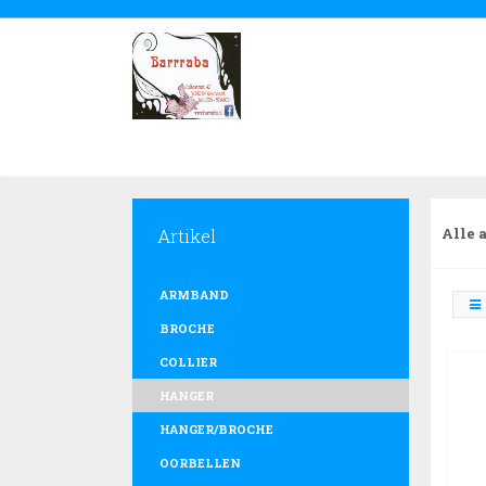
Artikel
Alle 
ARMBAND
BROCHE
COLLIER
HANGER
HANGER/BROCHE
OORBELLEN