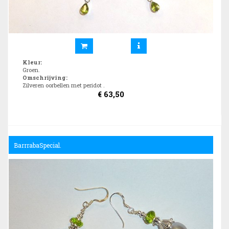
Kleur
:
Groen.
Omschrijving
:
Zilveren oorbellen met peridot .
€
63,50
BarrrabaSpecial.