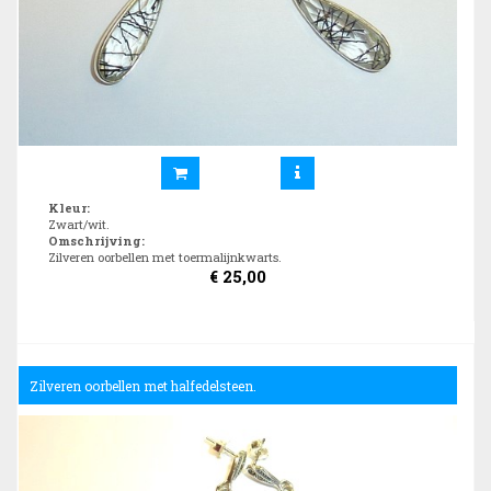
Kleur
:
Zwart/wit.
Omschrijving
:
Zilveren oorbellen met toermalijnkwarts.
€
25,00
Zilveren oorbellen met halfedelsteen.