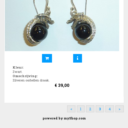
Kleur
:
Zwart.
Omschrijving
:
Zilveren oorbellen draak.
€
39,00
<
1
2
3
4
>
powered by
myShop.com