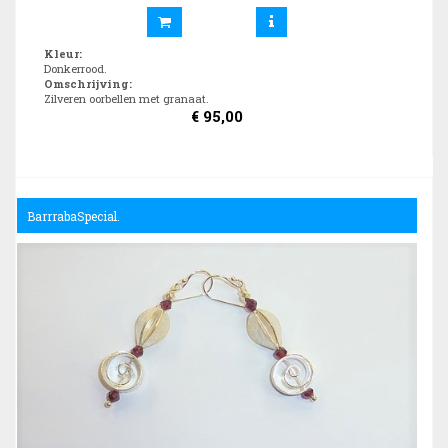
Kleur
:
Donkerrood.
Omschrijving
:
Zilveren oorbellen met granaat.
€
95,00
BarrrabaSpecial.