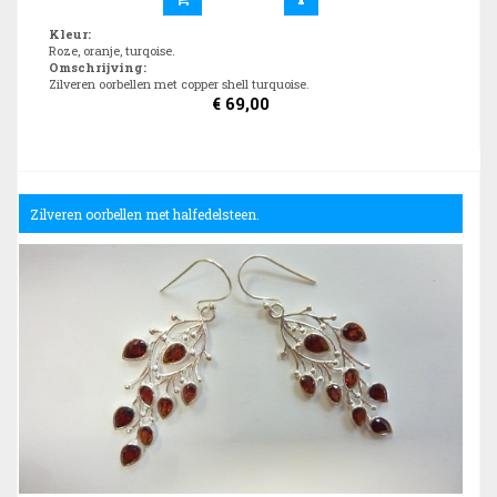
Kleur
:
Roze, oranje, turqoise.
Omschrijving
:
Zilveren oorbellen met copper shell turquoise.
€
69,00
Zilveren oorbellen met halfedelsteen.