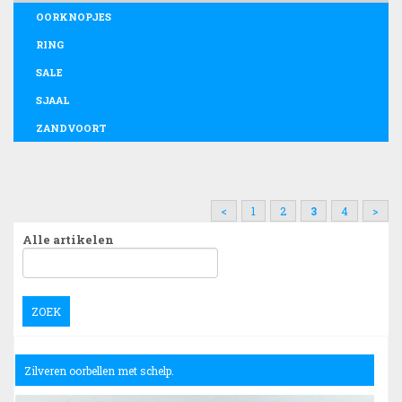
OORKNOPJES
RING
SALE
SJAAL
ZANDVOORT
<
1
2
3
4
>
Alle artikelen
ZOEK
Zilveren oorbellen met schelp.