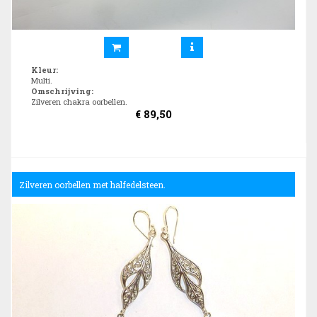
Kleur
:
Multi.
Omschrijving
:
Zilveren chakra oorbellen.
€
89,50
Zilveren oorbellen met halfedelsteen.