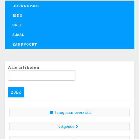
OORKNOPJES
RING
SALE
SJAAL
ZANDVOORT
Alle artikelen
ZOEK
terug naar overzicht
volgende