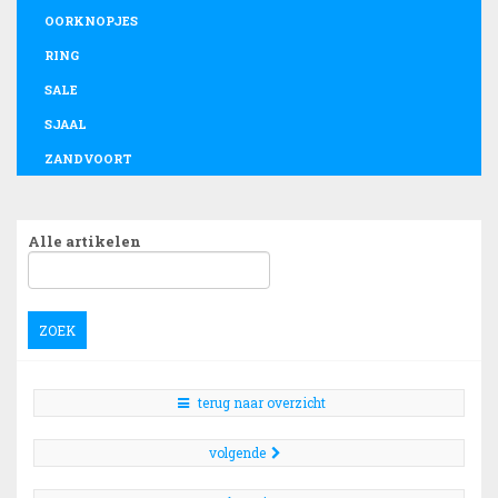
OORKNOPJES
RING
SALE
SJAAL
ZANDVOORT
Alle artikelen
ZOEK
terug naar overzicht
volgende