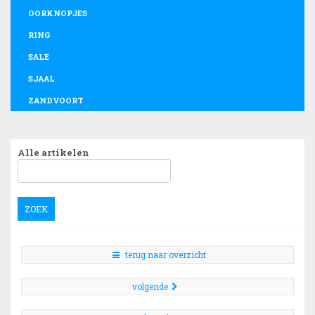
OORKNOPJES
RING
SALE
SJAAL
ZANDVOORT
Alle artikelen
ZOEK
terug naar overzicht
volgende