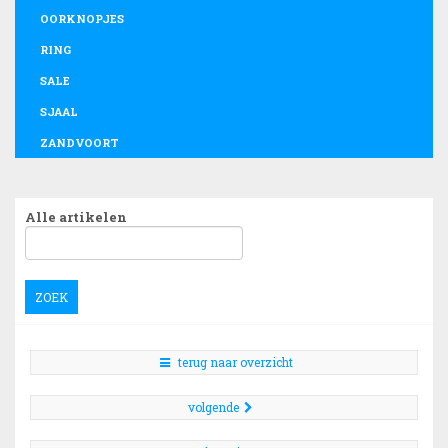
OORKNOPJES
RING
SALE
SJAAL
ZANDVOORT
Alle artikelen
ZOEK
terug naar overzicht
volgende