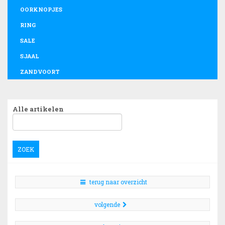
OORKNOPJES
RING
SALE
SJAAL
ZANDVOORT
Alle artikelen
ZOEK
terug naar overzicht
volgende