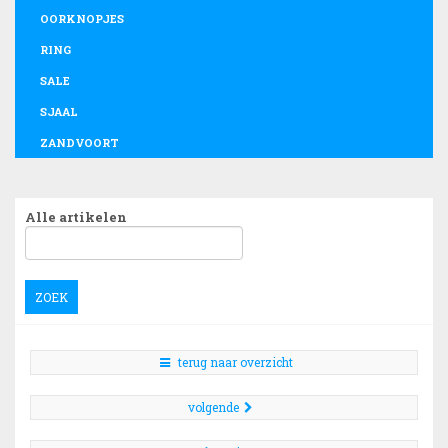
OORKNOPJES
RING
SALE
SJAAL
ZANDVOORT
Alle artikelen
ZOEK
terug naar overzicht
volgende