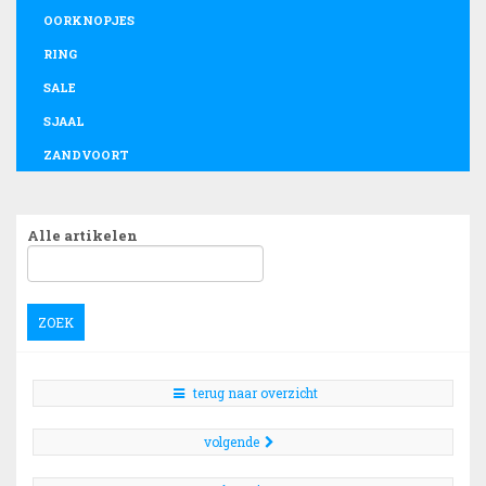
OORKNOPJES
RING
SALE
SJAAL
ZANDVOORT
Alle artikelen
ZOEK
terug naar overzicht
volgende