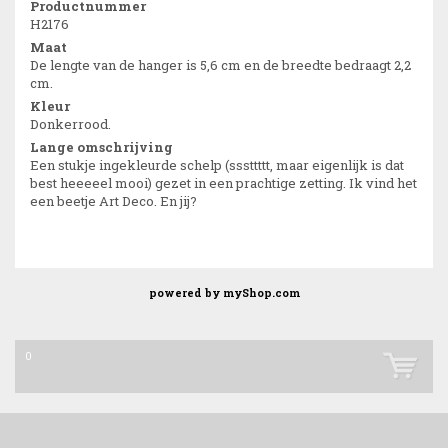
Productnummer
H2176
Maat
De lengte van de hanger is 5,6 cm en de breedte bedraagt 2,2
cm.
Kleur
Donkerrood.
Lange omschrijving
Een stukje ingekleurde schelp (sssttttt, maar eigenlijk is dat
best heeeeel mooi) gezet in een prachtige zetting. Ik vind het
een beetje Art Deco. En jij?
powered by
myShop.com
0