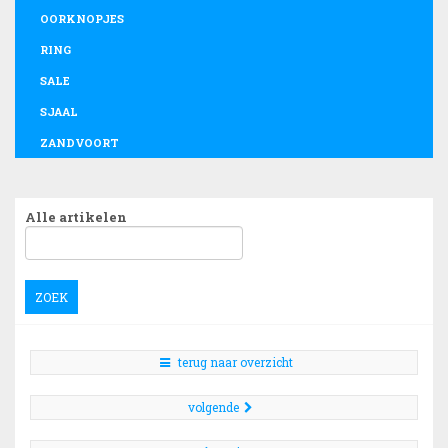
OORKNOPJES
RING
SALE
SJAAL
ZANDVOORT
Alle artikelen
ZOEK
terug naar overzicht
volgende