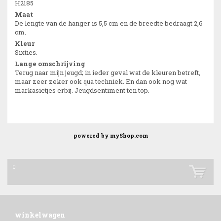
H2185
Maat
De lengte van de hanger is 5,5 cm en de breedte bedraagt 2,6
cm.
Kleur
Sixties.
Lange omschrijving
Terug naar mijn jeugd; in ieder geval wat de kleuren betreft,
maar zeer zeker ook qua techniek. En dan ook nog wat
markasietjes erbij. Jeugdsentiment ten top.
powered by
myShop.com
0
winkelwagen