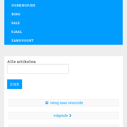
OORKNOPJES
RING
SALE
SJAAL
ZANDVOORT
Alle artikelen
ZOEK
terug naar overzicht
volgende