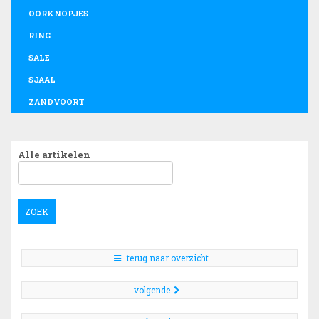
OORKNOPJES
RING
SALE
SJAAL
ZANDVOORT
Alle artikelen
ZOEK
terug naar overzicht
volgende