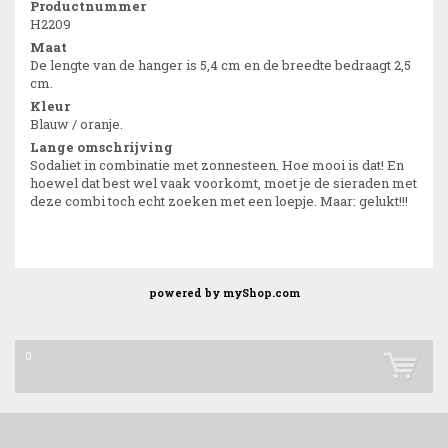
Productnummer
H2209
Maat
De lengte van de hanger is 5,4 cm en de breedte bedraagt 2,5
cm.
Kleur
Blauw / oranje.
Lange omschrijving
Sodaliet in combinatie met zonnesteen. Hoe mooi is dat! En
hoewel dat best wel vaak voorkomt, moet je de sieraden met
deze combi toch echt zoeken met een loepje. Maar: gelukt!!!
powered by
myShop.com
0