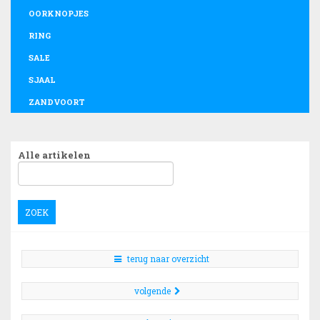
OORKNOPJES
RING
SALE
SJAAL
ZANDVOORT
Alle artikelen
ZOEK
terug naar overzicht
volgende