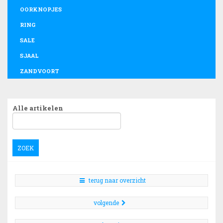
OORKNOPJES
RING
SALE
SJAAL
ZANDVOORT
Alle artikelen
ZOEK
terug naar overzicht
volgende