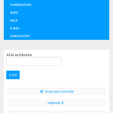
OORKNOPJES
RING
SALE
SJAAL
ZANDVOORT
Alle artikelen
ZOEK
terug naar overzicht
volgende