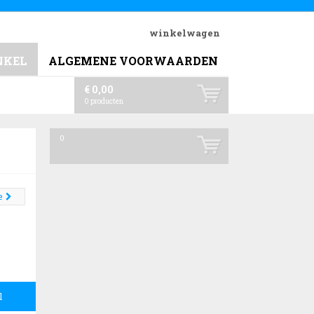
winkelwagen
NKEL
ALGEMENE VOORWAARDEN
€ 0,00
0
producten
0
e
l