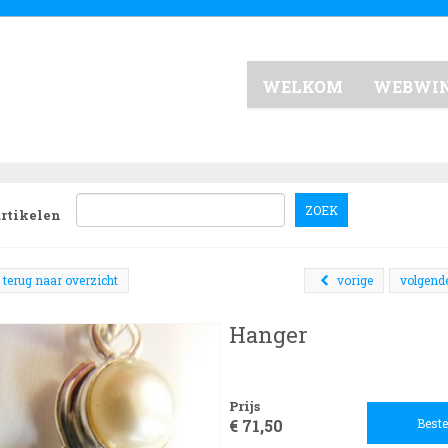
WELKOM
WEBWI
ZOEK
artikelen
terug naar overzicht
vorige
volgend
Hanger
Prijs
€ 71,50
Beste