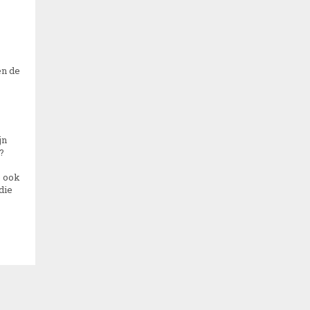
en de
jn
 ?
e ook
die