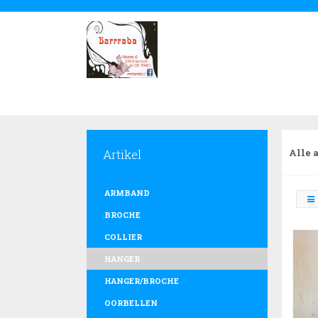
Artikel
Alle 
ARMBAND
BROCHE
COLLIER
HANGER
HANGER/BROCHE
OORBELLEN