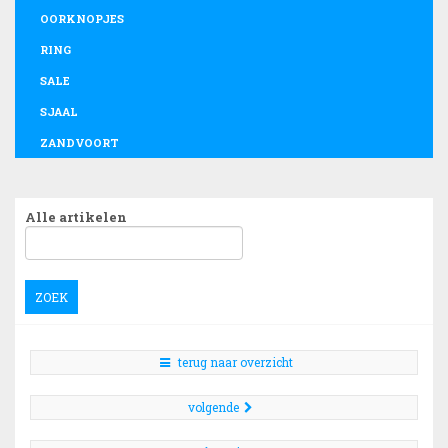
OORKNOPJES
RING
SALE
SJAAL
ZANDVOORT
Alle artikelen
ZOEK
terug naar overzicht
volgende