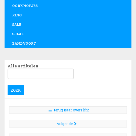
OORKNOPJES
RING
SALE
SJAAL
ZANDVOORT
Alle artikelen
ZOEK
terug naar overzicht
volgende