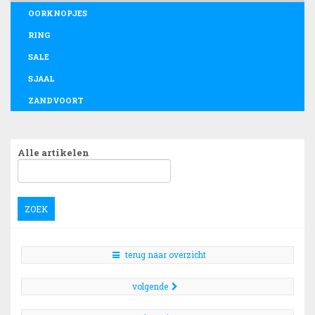
OORKNOPJES
RING
SALE
SJAAL
ZANDVOORT
Alle artikelen
ZOEK
terug naar overzicht
volgende