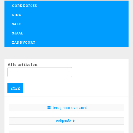
OORKNOPJES
RING
SALE
SJAAL
ZANDVOORT
Alle artikelen
ZOEK
terug naar overzicht
volgende