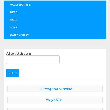
OORKNOPJES
RING
SALE
SJAAL
ZANDVOORT
Alle artikelen
ZOEK
terug naar overzicht
volgende