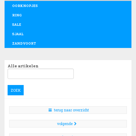
OORKNOPJES
RING
SALE
SJAAL
ZANDVOORT
Alle artikelen
ZOEK
terug naar overzicht
volgende