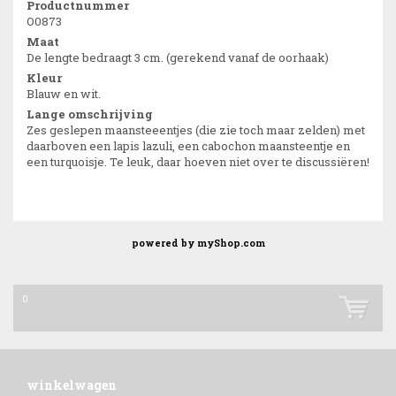
Productnummer
O0873
Maat
De lengte bedraagt 3 cm. (gerekend vanaf de oorhaak)
Kleur
Blauw en wit.
Lange omschrijving
Zes geslepen maansteeentjes (die zie toch maar zelden) met
daarboven een lapis lazuli, een cabochon maansteentje en
een turquoisje. Te leuk, daar hoeven niet over te discussiëren!
powered by
myShop.com
0
winkelwagen