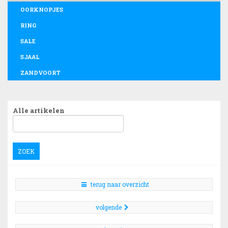
OORKNOPJES
RING
SALE
SJAAL
ZANDVOORT
Alle artikelen
ZOEK
terug naar overzicht
volgende