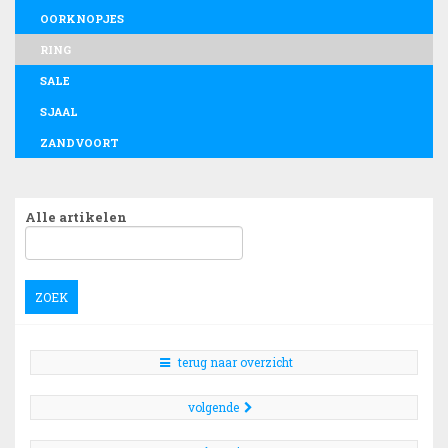
OORKNOPJES
RING
SALE
SJAAL
ZANDVOORT
Alle artikelen
ZOEK
terug naar overzicht
volgende