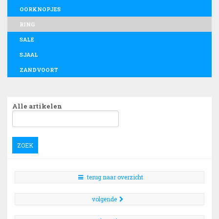
OORKNOPJES
RING
SALE
SJAAL
ZANDVOORT
Alle artikelen
ZOEK
terug naar overzicht
volgende