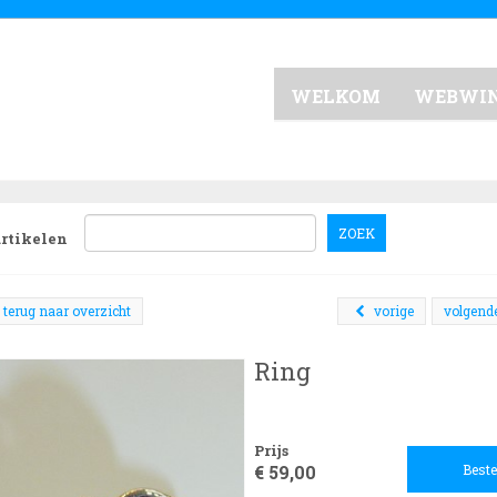
WELKOM
WEBWI
ZOEK
artikelen
terug naar overzicht
vorige
volgend
Ring
Prijs
€ 59,00
Beste