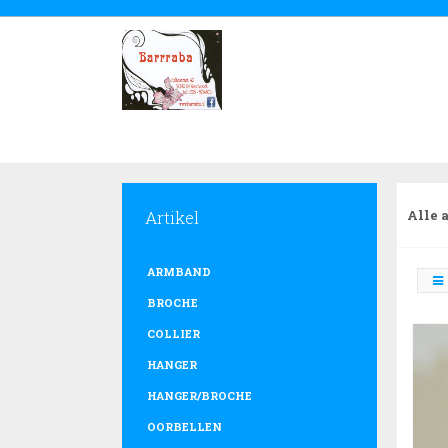
Artikel
Alle 
ARMBAND
BROCHE
COLLIER
HANGER
HANGER/BROCHE
OORBELLEN