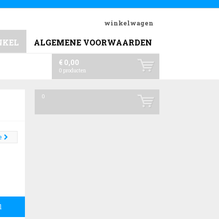
winkelwagen
NKEL
ALGEMENE VOORWAARDEN
€ 0,00
0
producten
0
e
l