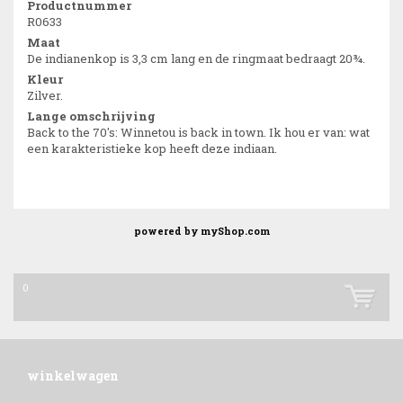
Productnummer
R0633
Maat
De indianenkop is 3,3 cm lang en de ringmaat bedraagt 20¾.
Kleur
Zilver.
Lange omschrijving
Back to the 70's: Winnetou is back in town. Ik hou er van: wat
een karakteristieke kop heeft deze indiaan.
powered by
myShop.com
0
winkelwagen