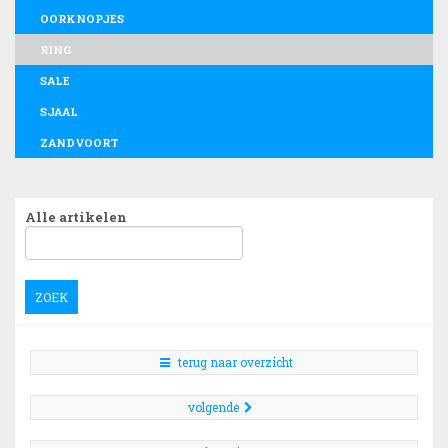
OORKNOPJES
RING
SALE
SJAAL
ZANDVOORT
Alle artikelen
ZOEK
terug naar overzicht
volgende