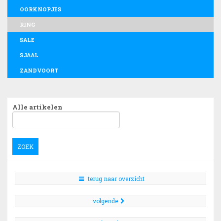
OORKNOPJES
RING
SALE
SJAAL
ZANDVOORT
Alle artikelen
ZOEK
terug naar overzicht
volgende