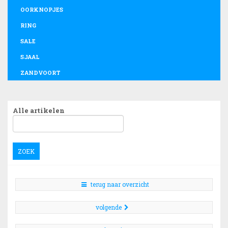
OORKNOPJES
RING
SALE
SJAAL
ZANDVOORT
Alle artikelen
ZOEK
terug naar overzicht
volgende