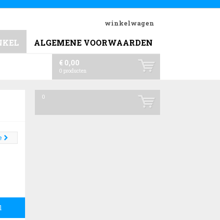
winkelwagen
NKEL
ALGEMENE VOORWAARDEN
€ 0,00
0
producten
0
e
l