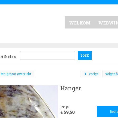
WELKOM
WEBWI
ZOEK
artikelen
terug naar overzicht
vorige
volgend
Hanger
Prijs
€ 59,50
Beste