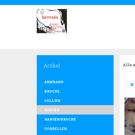
Artikel
Alle 
ARMBAND
BROCHE
COLLIER
HANGER
HANGER/BROCHE
OORBELLEN