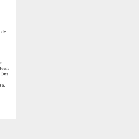
n de
an
steen
. Dus
en.