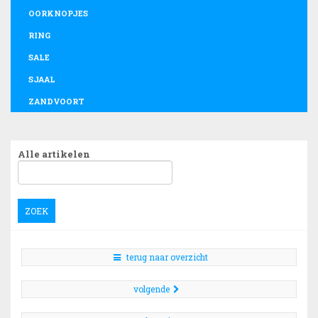
OORKNOPJES
RING
SALE
SJAAL
ZANDVOORT
Alle artikelen
ZOEK
terug naar overzicht
volgende