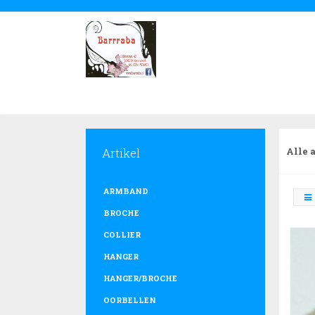
Artikel
Alle 
ARMBAND
BROCHE
COLLIER
HANGER
HANGER/BROCHE
OORBELLEN