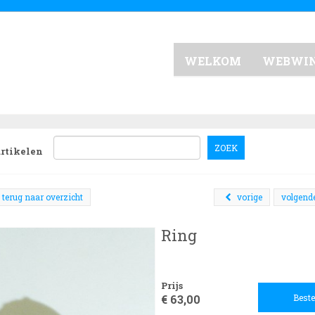
WELKOM
WEBWI
ZOEK
artikelen
terug naar overzicht
vorige
volgend
Ring
Prijs
€ 63,00
Beste