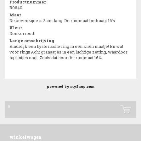
Productnummer
R0640
Maat
De bovenzijde is 3 cm lang. De ringmaat bedraagt 16¼.
Kleur
Donkerrood.
Lange omschrijving
Eindelijk een hysterische ring in een klein maatje! En wat
voor ring!! Acht granaatjes in een luchtige zetting, waardoor
hij fijntjes oogt. Zoals dat hoort bij ringmaat 16¼.
powered by
myShop.com
0
winkelwagen