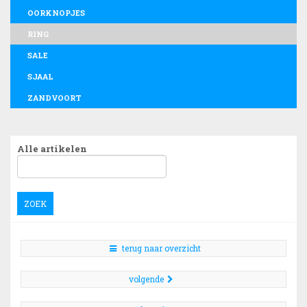
OORKNOPJES
RING
SALE
SJAAL
ZANDVOORT
Alle artikelen
ZOEK
terug naar overzicht
volgende