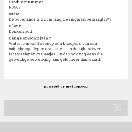
Productnummer
R0667
Maat
De bovenzijde is 2,2 cm lang. De ringmaat bedraagt 18¼.
Kleur
Donkerrood.
Lange omschrijving
Wat is ie mooi! Bovenop een knoeperd van een
cabochongeslepen granaat en aan de zijkant twee
facetgeslepen granaatjes. En dan ook nog eens die
geweldige bewerking: zijn geld meer dan waard.
powered by
myShop.com
0