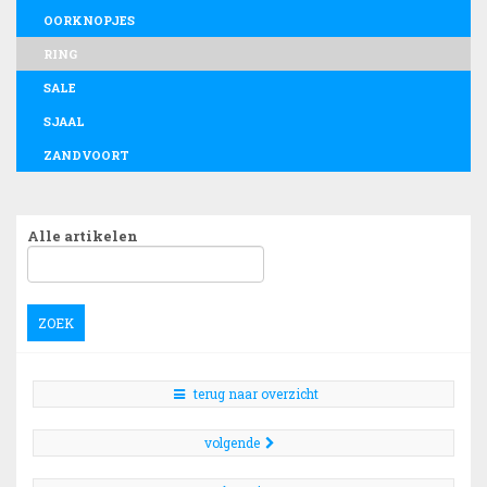
OORKNOPJES
RING
SALE
SJAAL
ZANDVOORT
Alle artikelen
ZOEK
terug naar overzicht
volgende