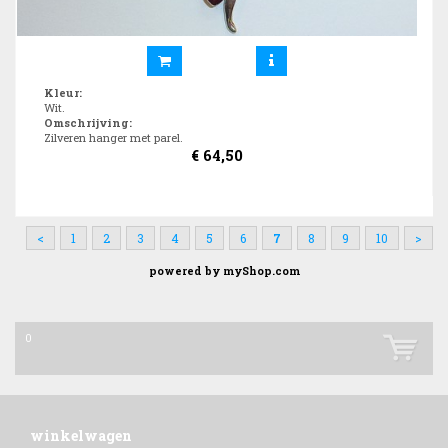
Kleur
:
Wit.
Omschrijving
:
Zilveren hanger met parel.
€
64,50
<
1
2
3
4
5
6
7
8
9
10
>
powered by
myShop.com
0
winkelwagen