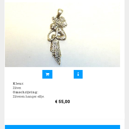
Kleur
:
Zilver.
Omschrijving
:
Zilveren hanger elfje.
€
55,00