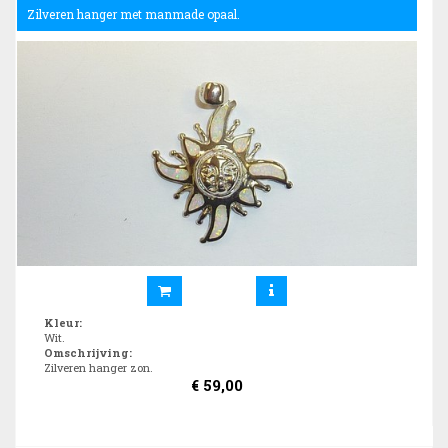
Zilveren hanger met manmade opaal.
Kleur
:
Wit.
Omschrijving
:
Zilveren hanger zon.
€
59,00