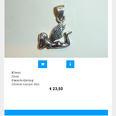
Kleur
:
Zilver.
Omschrijving
:
Zilveren hanger elfje.
€
23,50