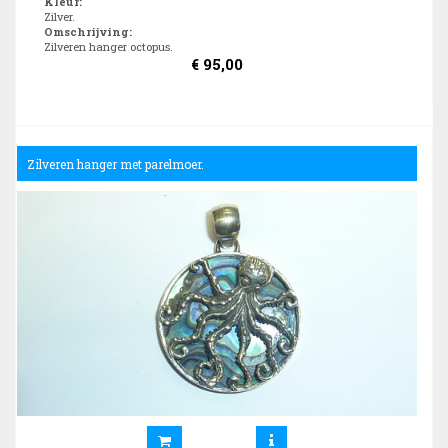
Kleur
:
Zilver.
Omschrijving
:
Zilveren hanger octopus.
€
95,00
Zilveren hanger met parelmoer.