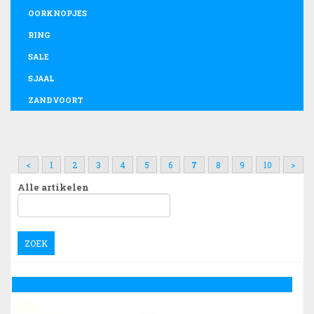
OORKNOPJES
RING
SALE
SJAAL
ZANDVOORT
<
1
2
3
4
5
6
7
8
9
10
>
Alle artikelen
ZOEK