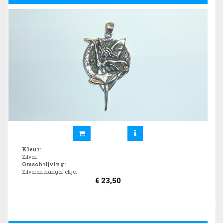
Kleur
:
Zilver.
Omschrijving
:
Zilveren hanger elfje.
€
23,50