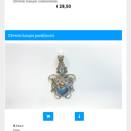
Zilveren hanger zeemeermin.
€
28,50
Zilveren hanger parel(moer).
Kleur
:
Grijs.