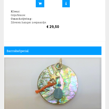
Kleur
:
Grijs/blauw.
Omschrijving
:
Zilveren hanger zeepaardje.
€
29,50
BarrrabaSpecial.